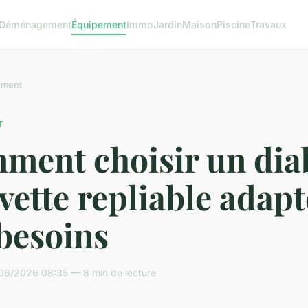
Déménagement
Équipement
Immo
Jardin
Maison
Piscine
Travaux
ement
T
ment choisir un dia
vette repliable adapt
besoins
06/2026 08:35 — 8 min de lecture