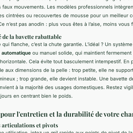
es faux mouvements. Les modèles professionnels intègre
s cintrées ou recouvertes de mousse pour un meilleur c
Ce n’est pas anodin : plus vous êtes à l’aise, moins vous 
é de la bavette rabattable
 qui flanche, c’est la chute garantie. L’idéal ? Un système
e
automatique
ou manuel solide, qui maintient fermement 
horizontale. Cela évite tout basculement intempestif. En p
e aux dimensions de la pelle : trop petite, elle ne suppo
mineux ; trop grande, elle devient instable. Une bavette 
vient à la majorité des usages domestiques. Restez vigil
jours en centrant bien le poids.
pour l'entretien et la durabilité de votre cha
s articulations et pivots
 utilisation, jetez un œil rapide aux points de pivot de la