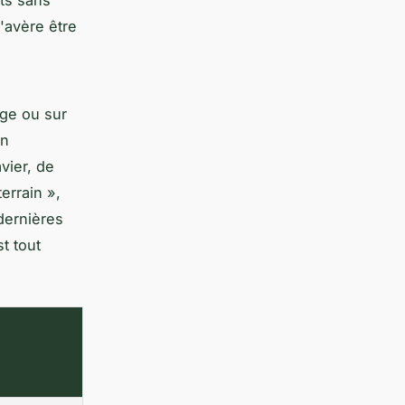
ts sans
'avère être
age ou sur
on
vier, de
errain »,
dernières
t tout