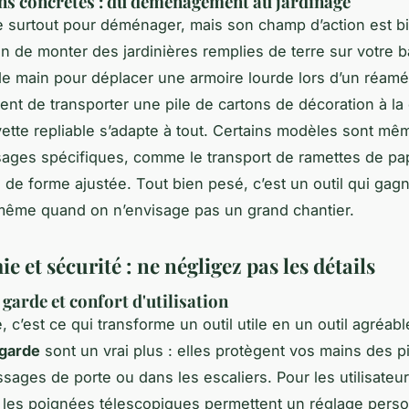
ns concrètes : du déménagement au jardinage
e surtout pour déménager, mais son champ d’action est b
in de monter des jardinières remplies de terre sur votre b
e main pour déplacer une armoire lourde lors d’un réam
nt de transporter une pile de cartons de décoration à la
vette repliable s’adapte à tout. Certains modèles sont m
ages spécifiques, comme le transport de ramettes de pap
 de forme ajustée. Tout bien pesé, c’est un outil qui gagn
même quand on n’envisage pas un grand chantier.
 et sécurité : ne négligez pas les détails
garde et confort d'utilisation
 c’est ce qui transforme un outil utile en un outil agréabl
 garde
sont un vrai plus : elles protègent vos mains des 
sages de porte ou dans les escaliers. Pour les utilisateur
, les poignées télescopiques permettent un réglage perso