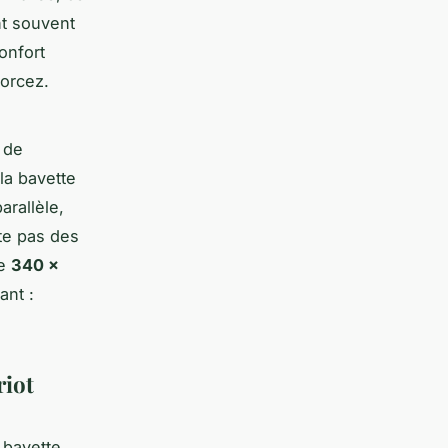
nt souvent
onfort
forcez.
 de
la bavette
arallèle,
rte pas des
de
340 x
ant :
riot
 bavette.