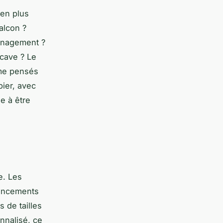
ien plus
alcon ?
énagement ?
 cave ? Le
ême pensés
ier, avec
e à être
e. Les
pincements
s de tailles
nnalisé, ce