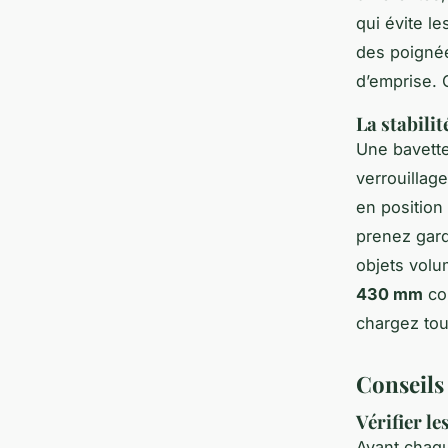
qui évite l
des poignée
d’emprise. 
La stabilit
Une bavette
verrouillag
en position 
prenez gard
objets volu
430 mm
con
chargez tou
Conseils 
Vérifier le
Avant chaque