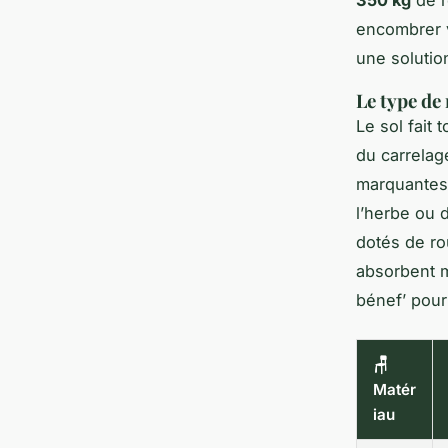
350 kg
de r
encombrer v
une solutio
Le type de
Le sol fait 
du carrelag
marquantes 
l’herbe ou 
dotés de ro
absorbent mi
bénef’ pour
🪑
Matér
iau