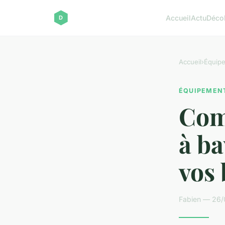
Accueil
Actu
Déco
Accueil
›
Équip
ÉQUIPEMEN
Com
à ba
vos 
Fabien — 26/