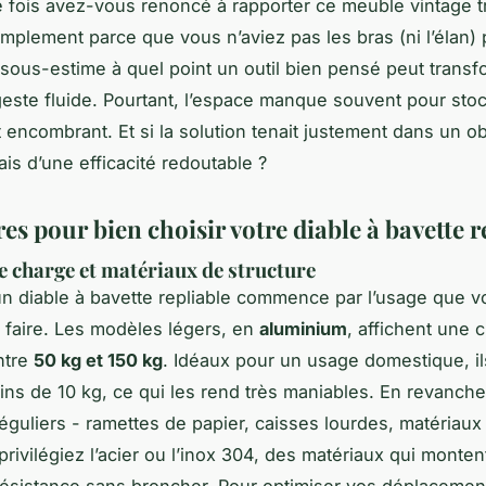
fois avez-vous renoncé à rapporter ce meuble vintage 
implement parce que vous n’aviez pas les bras (ni l’élan) 
 sous-estime à quel point un outil bien pensé peut trans
este fluide. Pourtant, l’espace manque souvent pour sto
encombrant. Et si la solution tenait justement dans un ob
is d’une efficacité redoutable ?
res pour bien choisir votre diable à bavette r
e charge et matériaux de structure
un diable à bavette repliable commence par l’usage que v
faire. Les modèles légers, en
aluminium
, affichent une c
ntre
50 kg et 150 kg
. Idéaux pour un usage domestique, i
ns de 10 kg, ce qui les rend très maniables. En revanche
réguliers - ramettes de papier, caisses lourdes, matériaux
privilégiez l’acier ou l’inox 304, des matériaux qui monten