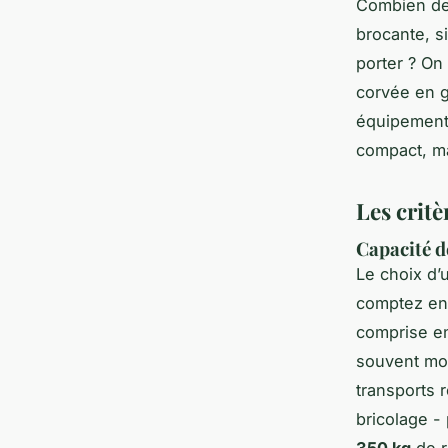
Combien de 
brocante, s
porter ? On
corvée en g
équipement 
compact, ma
Les critè
Capacité d
Le choix d’
comptez en 
comprise e
souvent moi
transports 
bricolage - 