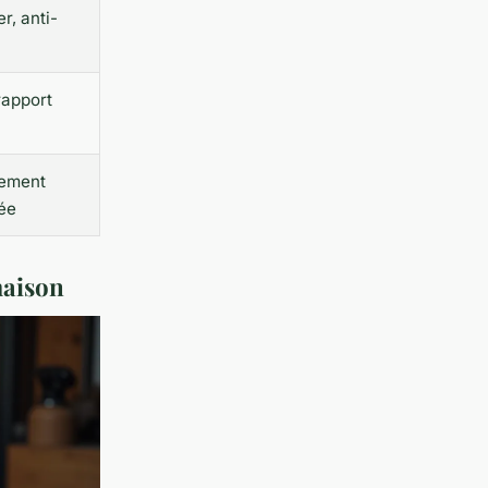
r, anti-
rapport
mement
ée
maison