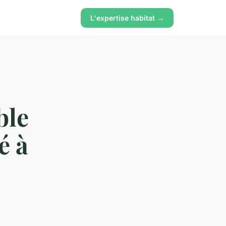
L'expertise habitat →
ble
é à