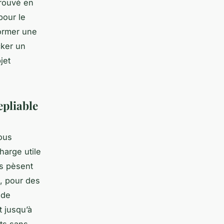
trouvé en
pour le
former une
cker un
jet
epliable
ous
harge utile
ls pèsent
, pour des
 de
t jusqu’à