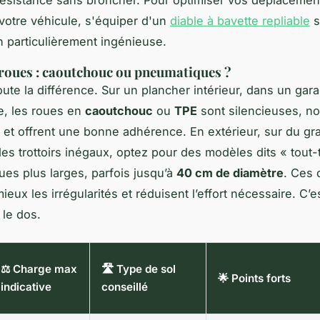
ésistance sans broncher. Pour optimiser vos déplacemen
otre véhicule, s'équiper d'un
diable à bavette repliable
s
n particulièrement ingénieuse.
 roues : caoutchouc ou pneumatiques ?
toute la différence. Sur un plancher intérieur, dans un gar
e, les roues en
caoutchouc
ou
TPE
sont silencieuses, n
et offrent une bonne adhérence. En extérieur, sur du gra
des trottoirs inégaux, optez pour des modèles dits « tout-t
ues plus larges, parfois jusqu’à
40 cm de diamètre
. Ces 
eux les irrégularités et réduisent l’effort nécessaire. C’es
 le dos.
⚖️ Charge max
🛣️ Type de sol
🌟 Points forts
indicative
conseillé